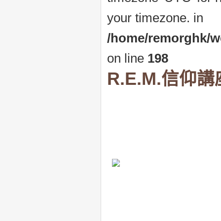
your timezone. in
/home/remorghk/web
on line
198
R.E.M.信