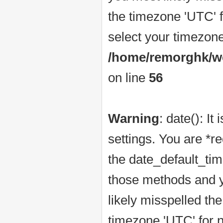
the timezone 'UTC' f
select your timezone
/home/remorghk/web
on line
56
Warning
: date(): It
settings. You are *r
the date_default_tim
those methods and yo
likely misspelled th
timezone 'UTC' for n