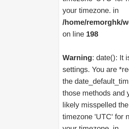
your timezone. in
/home/remorghk/web
on line
198
Warning
: date(): It
settings. You are *r
the date_default_tim
those methods and yo
likely misspelled th
timezone 'UTC' for n
your timezone. in