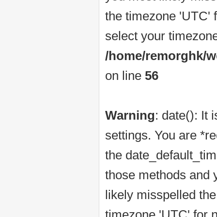
the timezone 'UTC' f
select your timezone
/home/remorghk/web
on line
56
Warning
: date(): It
settings. You are *r
the date_default_tim
those methods and yo
likely misspelled th
timezone 'UTC' for n