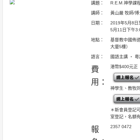
講題：
R.E.M.神學
講師：
黃山嚴 牧師/博
日期：
2019年5月8日至
5月11日下午3:0
地點：
基督教中國佈道
大廈5樓）
語言：
國語主講 ・ 
港幣$400元正
費
用：
神學生、教牧同
＊新會員登記
室登記，名額有
2357 0472
報