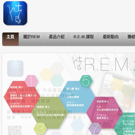
主頁
關於REM
產品介紹
R.E.M.課程
最新動向
聯