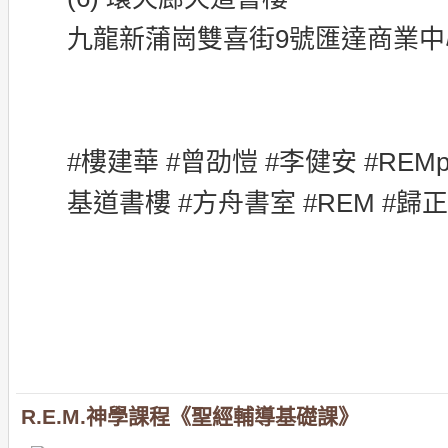
九龍新蒲崗雙喜街9號匯達商業中心2
#樓建華 #曾劭愷 #李健安 #REMp
基道書樓 #方舟書室 #REM #歸
R.E.M.神學課程《聖經輔導基礎課》