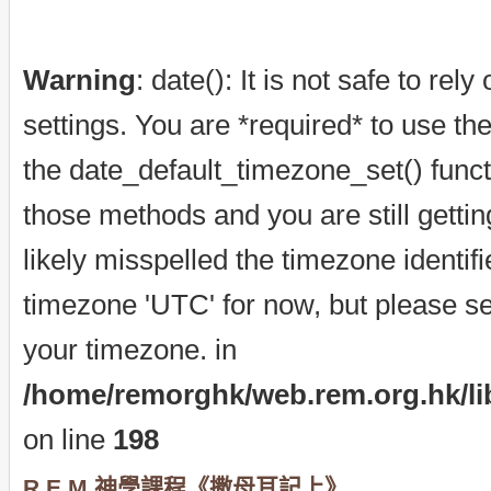
Warning
: date(): It is not safe to re
settings. You are *required* to use th
the date_default_timezone_set() funct
those methods and you are still getti
likely misspelled the timezone identif
timezone 'UTC' for now, but please se
your timezone. in
/home/remorghk/web.rem.org.hk/libr
on line
198
R.E.M.神學課程《撒母耳記上》