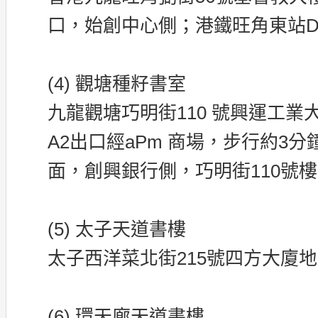
口，始創中心側；港鐵旺角東站
(4) 觀塘種籽書室
九龍觀塘巧明街110 號興運工業
A2出口經aPm 商場，步行約3
面，創興銀行側，巧明街110號樓
(5) 太子天道書樓
太子西洋菜北街215號四方大廈地下
(6) 環天廊天道書樓