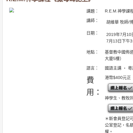
講題：
R.E.M.神學
講師：
胡維華 牧師/
日期：
2019年7月10
7月13日下午3:0
地點：
基督教中國佈道
大廈5樓）
語言：
國語主講 ・ 
港幣$400元正
費
用：
神學生、教牧同
＊新會員登記
公室登記，名額
權。