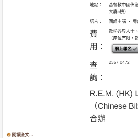
地點：
基督教中國佈道
大廈5樓）
語言：
國語主講 ・ 
歡迎各界人士
費
（座位有限，
用：
2357 0472
查
詢：
R.E.M. (HK
（Chinese Bibl
合辦
閱讀全文...