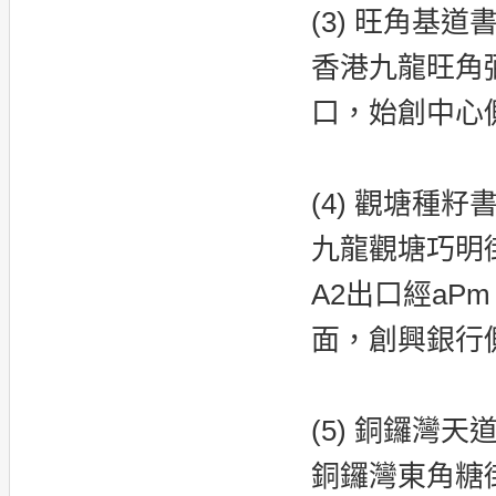
(3) 旺角基道
香港九龍旺角弼
口，始創中心
(4) 觀塘種籽
九龍觀塘巧明街
A2出口經aP
面，創興銀行側
(5) 銅鑼灣天
銅鑼灣東角糖街