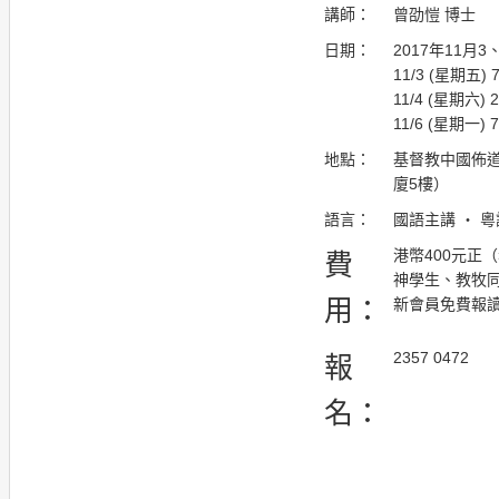
講師：
曾劭愷 博士
日期：
2017年11月3
11/3 (星期五) 7
11/4 (星期六) 2
11/6 (星期一) 7
地點：
基督教中國佈道
廈5樓）
語言：
國語主講 ・ 
港幣400元正
費
神學生、教牧同
用：
新會員免費報
2357 0472
報
名：