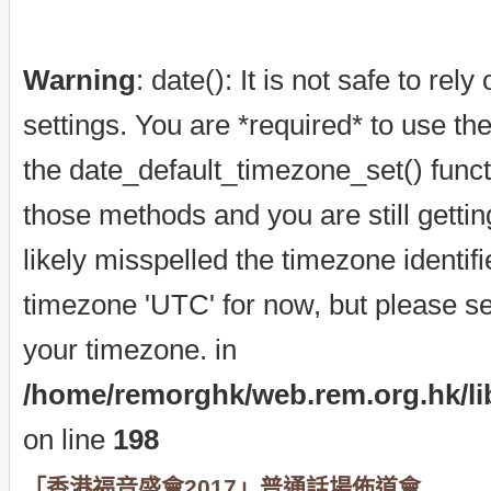
Warning
: date(): It is not safe to re
settings. You are *required* to use th
the date_default_timezone_set() funct
those methods and you are still getti
likely misspelled the timezone identif
timezone 'UTC' for now, but please se
your timezone. in
/home/remorghk/web.rem.org.hk/libr
on line
198
「香港福音盛會2017」普通話場佈道會