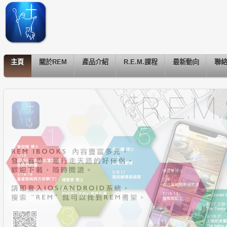
主頁
關於REM
產品介紹
R.E.M.課程
最新動向
聯