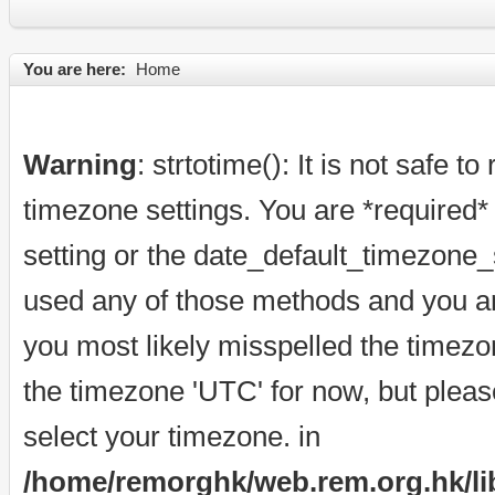
You are here:
Home
Warning
: strtotime(): It is not safe t
timezone settings. You are *required*
setting or the date_default_timezone_s
used any of those methods and you are 
you most likely misspelled the timezo
the timezone 'UTC' for now, but pleas
select your timezone. in
/home/remorghk/web.rem.org.hk/libr