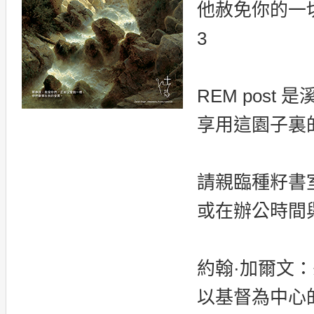
他赦免你的一切罪
3
REM pos
享用這園子裏
請親臨種籽書
或在辦公時間與
約翰·加爾文
以基督為中心