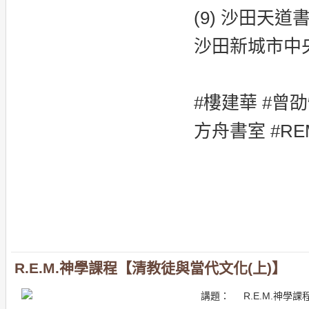
(9) 沙田天道
沙田新城市中央
#樓建華 #曾劭愷
方舟書室 #R
R.E.M.神學課程【清教徒與當代文化(上)】
講題：
R.E.M.神學