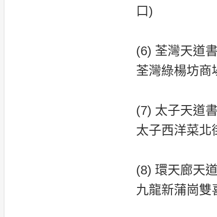
口)
(6) 荃灣天道
荃灣綠楊坊商場 
(7) 太子天道
太子西洋菜北街
(8) 環天廊天
九龍新蒲崗雙喜