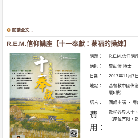
閱讀全文...
R.E.M.信仰講座【十一奉獻：蒙福的操練】
講題：
R.E.M.信
講師：
曾劭愷 博士
日期：
2017年11月7日
地點：
基督教中國佈道
廈5樓）
語言：
國語主講 ・ 
歡迎各界人士
費
（座位有限，
用：