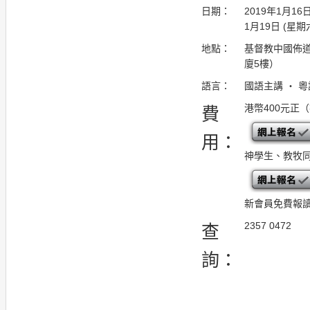
日期：
2019年1月16日
1月19日 (星期六)
地點：
基督教中國佈道
廈5樓）
語言：
國語主講 ・ 
港幣400元正
費
用：
神學生、教牧同
新會員免費報
2357 0472
查
詢：