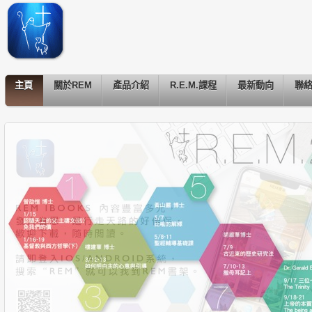
主頁
關於REM
產品介紹
R.E.M.課程
最新動向
聯