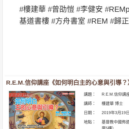
#樓建華 #曾劭愷 #李健安 #REMp
基道書樓 #方舟書室 #REM #歸
R.E.M.信仰講座《如何明白主的心意與引導？
講題：
R.E.M.信
講師：
樓建華 博士
日期：
2019年3月19
地點：
基督教中國佈道
廈5樓）