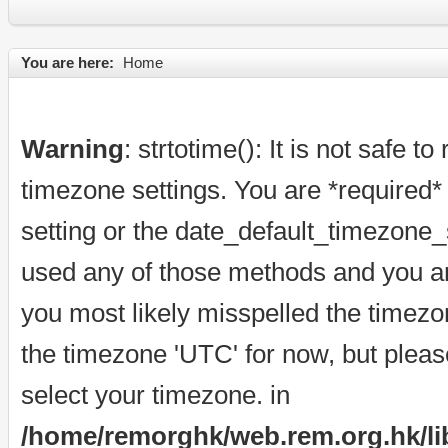
You are here:
Home
Warning
: strtotime(): It is not safe t
timezone settings. You are *required*
setting or the date_default_timezone_s
used any of those methods and you are 
you most likely misspelled the timezo
the timezone 'UTC' for now, but pleas
select your timezone. in
/home/remorghk/web.rem.org.hk/libr