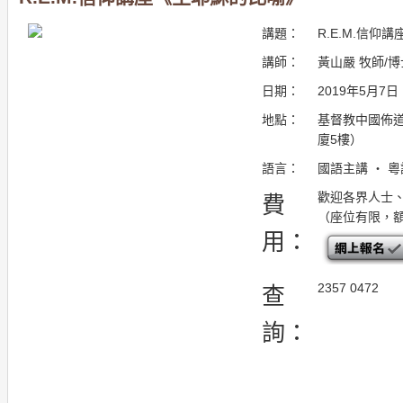
講題：
R.E.M.信
講師：
黃山嚴 牧師/博
日期：
2019年5月7日
地點：
基督教中國佈道
廈5樓）
語言：
國語主講 ・ 
歡迎各界人士
費
（座位有限，
用：
2357 0472
查
詢：