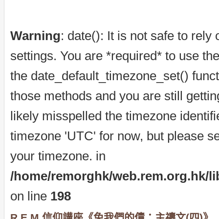
Warning
: date(): It is not safe to re
settings. You are *required* to use th
the date_default_timezone_set() funct
those methods and you are still getti
likely misspelled the timezone identif
timezone 'UTC' for now, but please se
your timezone. in
/home/remorghk/web.rem.org.hk/libr
on line
198
R.E.M.信仰講座《免我們的債：主禱文(四)》