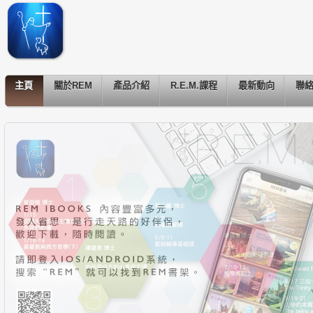
主頁
關於REM
產品介紹
R.E.M.課程
最新動向
聯