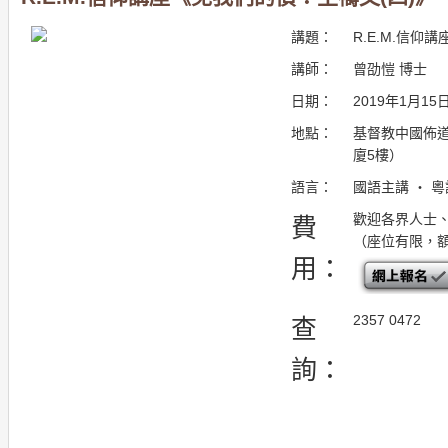
講題：
R.E.M.信仰
講師：
曾劭愷 博士
日期：
2019年1月15
地點：
基督教中國佈道
廈5樓）
語言：
國語主講 ・ 
歡迎各界人士
費
（座位有限，
用：
2357 0472
查
詢：