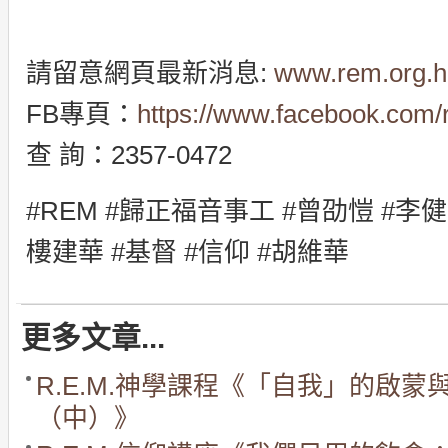
請留意網頁最新消息:
www.rem.org.h
FB專頁：
https://www.facebook.com/
查 詢：2357-0472
#
REM
#
歸正福音事工
#
曾劭愷
#
李健
樓建華
#
基督
#
信仰 #
胡維華
更多文章...
R.E.M.神學課程《「自我」的啟
（中）》