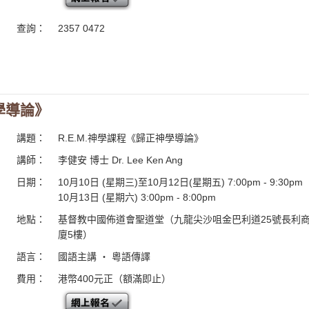
查詢：
2357 0472
神學導論》
講題：
R.E.M.神學課程《歸正神學導論》
講師：
李健安 博士 Dr. Lee Ken Ang
日期：
10月10日 (星期三)至10月12日(星期五) 7:00pm - 9:30pm
10月13日 (星期六) 3:00pm - 8:00pm
地點：
基督教中國佈道會聖道堂（九龍尖沙咀金巴利道25號長利
廈5樓）
語言：
國語主講 ・ 粵語傳譯
費用：
港幣400元正（額滿即止）