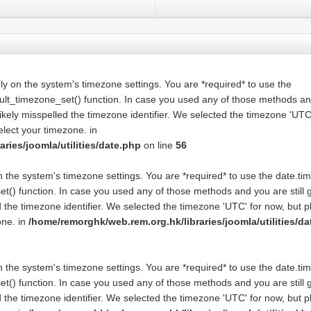
o rely on the system's timezone settings. You are *required* to use the
ault_timezone_set() function. In case you used any of those methods a
 likely misspelled the timezone identifier. We selected the timezone 'UTC
elect your timezone. in
ries/joomla/utilities/date.php
on line
56
y on the system's timezone settings. You are *required* to use the date.t
t() function. In case you used any of those methods and you are still g
d the timezone identifier. We selected the timezone 'UTC' for now, but 
one. in
/home/remorghk/web.rem.org.hk/libraries/joomla/utilities/d
y on the system's timezone settings. You are *required* to use the date.t
t() function. In case you used any of those methods and you are still g
d the timezone identifier. We selected the timezone 'UTC' for now, but 