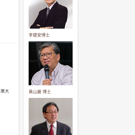
李健安博士
商業大
黃山嚴 博士