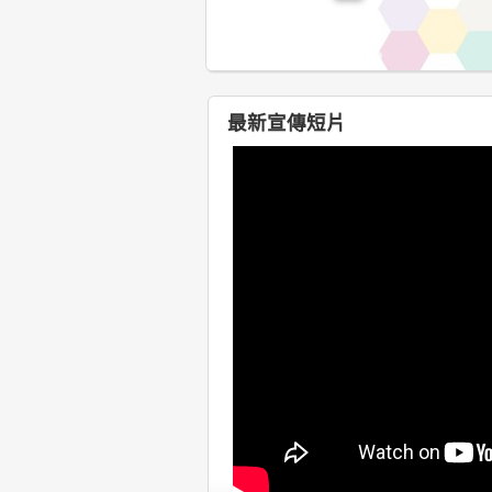
1
2
3
4
5
REM電子書
最新宣傳短片
REM iBooks 內容豐富多元，發人省
請即登入iOS/Android系統，搜索“REM