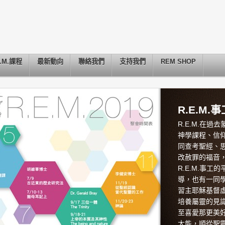
E.M.課程
最新動向
聯絡我們
支持我們
REM SHOP
R.E.M.
R.E.M.在
神學課程、信
同查考聖經、
改赦罪的福音
R.E.M.事
導，也有一同
習主耶穌基督
培養屬靈的見
至喜愛那更美
大能，順從聖