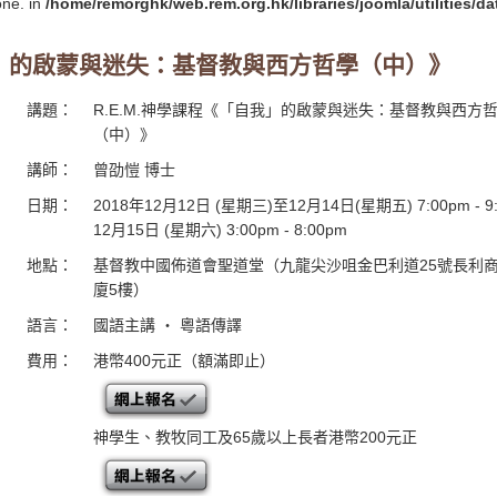
one. in
/home/remorghk/web.rem.org.hk/libraries/joomla/utilities/d
自我」的啟蒙與迷失：基督教與西方哲學（中）》
講題：
R.E.M.神學課程《「自我」的啟蒙與迷失：基督教與西方
（中）》
講師：
曾劭愷 博士
日期：
2018年12月12日 (星期三)至12月14日(星期五) 7:00pm - 9
12月15日 (星期六) 3:00pm - 8:00pm
地點：
基督教中國佈道會聖道堂（九龍尖沙咀金巴利道25號長利
廈5樓）
語言：
國語主講 ・ 粵語傳譯
費用：
港幣400元正（額滿即止）
神學生、教牧同工及65歲以上長者港幣200元正