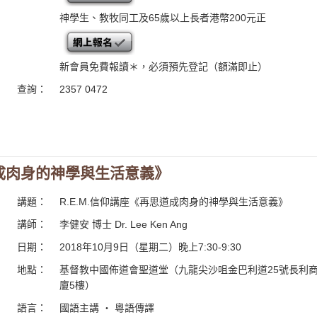
神學生、教牧同工及65歲以上長者港幣200元正
新會員免費報讀＊，必須預先登記（額滿即止）
查詢：
2357 0472
道成肉身的神學與生活意義》
講題：
R.E.M.信仰講座《再思道成肉身的神學與生活意義》
講師：
李健安 博士 Dr. Lee Ken Ang
日期：
2018年10月9日（星期二）晚上7:30-9:30
地點：
基督教中國佈道會聖道堂（九龍尖沙咀金巴利道25號長利
廈5樓）
語言：
國語主講 ・ 粵語傳譯