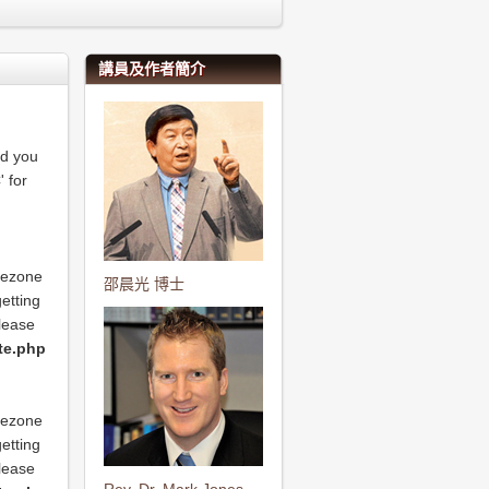
講員及作者簡介
nd you
' for
imezone
邵晨光 博士
etting
please
ate.php
imezone
etting
please