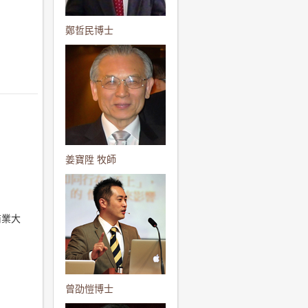
鄭哲民博士
姜寶陞 牧師
商業大
曾劭愷博士