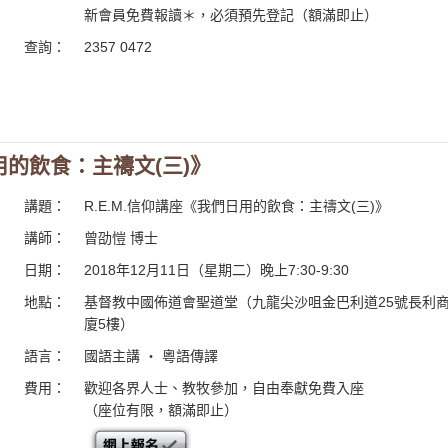
新會員免費報讀＊，必須預先登記（額滿即止）
查詢：
2357 0472
日用的飲食：主禱文(三)》
講題：
R.E.M.信仰講座《我們日用的飲食：主禱文(三)》
講師：
曾劭愷 博士
日期：
2018年12月11日（星期二）晚上7:30-9:30
地點：
基督教中國佈道會聖道堂（九龍尖沙咀金巴利道25號長利
廈5樓）
語言：
國語主講 ・ 粵語傳譯
費用：
歡迎各界人士、教牧參加，自由奉獻免費入座
（座位有限，額滿即止）