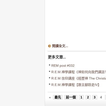
閱讀全文...
更多文章...
REM post #032
R.E.M.神學課程《神如何向我們講話? How
R.E.M.信仰講座《經歷神 The Christian
R.E.M.神學課程【跟主腳踪走IV】
«
最先
前一個
1
2
3
4