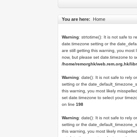
You are here:
Home
Warning
: strtotime(): It is not safe t
date.timezone setting or the date_def
are still getting this warning, you most
now, but please set date.timezone to s
/home/remorghk/web.rem.org.hk/libra
Warning
: date(): It is not safe to rel
setting or the date_default_timezone_se
this warning, you most likely misspelle
set date.timezone to select your timez
on line
198
Warning
: date(): It is not safe to rel
setting or the date_default_timezone_se
this warning, you most likely misspelle