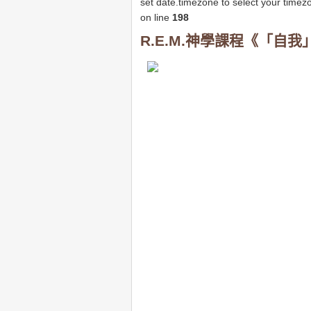
set date.timezone to select your timez
on line
198
R.E.M.神學課程《「