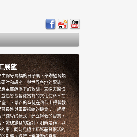
事工展望
過去蒙主保守賜福的日子裏，舉辦過各類
仰研討和講座，
與世界各地的聖徒一
思想主耶穌賜下的教訓，宣揚天國悔
，並倡導基督徒當有的文化使命。
在
工的平臺上，蒙召的聖徒在信仰上得著教
學習長進與事奉操練的機會：
一起學
虛己謙卑的樣式，建立得救的智慧，
識，識破撒旦的詭計，明辨是非，
以
好的事；同時見證主耶穌基督復活的
靈的引導，
遵行上帝活潑的真道⋯⋯