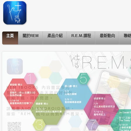
主頁
關於REM
產品介紹
R.E.M.課程
最新動向
聯