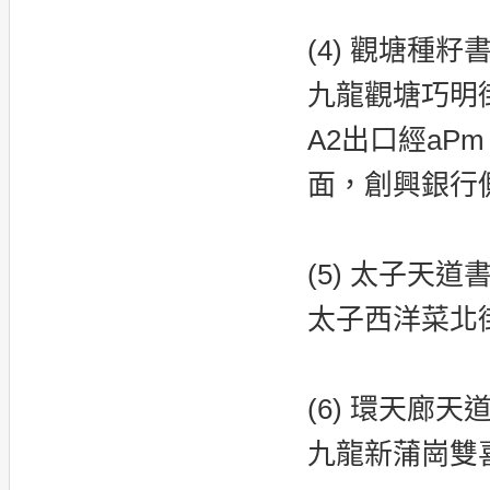
(4) 觀塘種籽
九龍觀塘巧明街
A2出口經aP
面，創興銀行側
(5) 太子天道
太子西洋菜北街
(6) 環天廊天
九龍新蒲崗雙喜