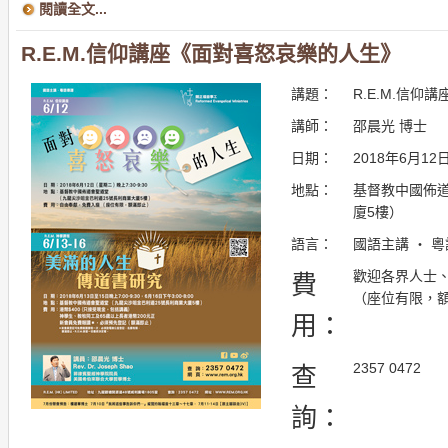
閱讀全文...
R.E.M.信仰講座《面對喜怒哀樂的人生》
講題：
R.E.M.信仰講
講師：
邵晨光 博士
日期：
2018年6月12
地點：
基督教中國佈道
廈5樓）
語言：
國語主講 ・ 
歡迎各界人士
費
（座位有限，
用：
2357 0472
查
詢：