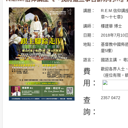
講題：
R.E.M.信
章～十七章》
講師：
樓建華 博士
日期：
2018年7月10
地點：
基督教中國佈道
廈5樓）
語言：
國語主講 ・ 
歡迎各界人士
費
（座位有限，
用：
2357 0472
查
詢：