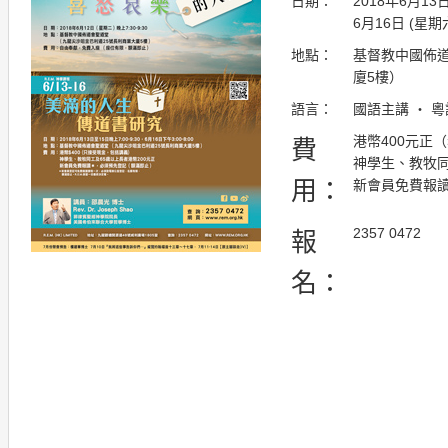
日期：
2018年6月13
6月16日
(星期六)
地點：
基督教中國佈道
廈5樓）
語言：
國語主講 ・ 
港幣400元正
費
神學生、教牧同
用：
新會員免費報
2357 0472
報
名：