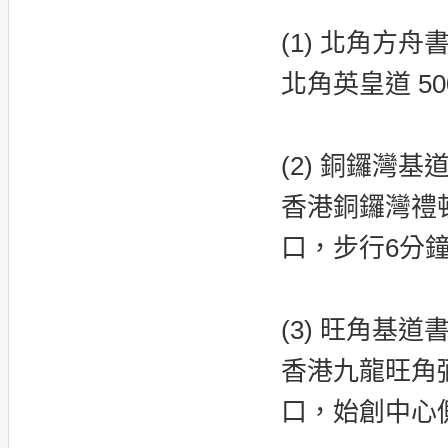
(1) 北角方舟
北角英皇道 500
(2) 銅鑼灣基
香港銅鑼灣禮頓
口，步行6分
(3) 旺角基道
香港九龍旺角弼
口，始創中心