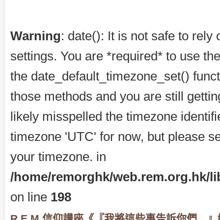
Warning
: date(): It is not safe to re
settings. You are *required* to use th
the date_default_timezone_set() funct
those methods and you are still getti
likely misspelled the timezone identif
timezone 'UTC' for now, but please se
your timezone. in
/home/remorghk/web.rem.org.hk/libr
on line
198
R.E.M.信仰講座《『我將這些事告訴你們…