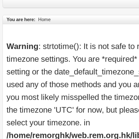
You are here:
Home
Warning
: strtotime(): It is not safe t
timezone settings. You are *required*
setting or the date_default_timezone_s
used any of those methods and you are 
you most likely misspelled the timezo
the timezone 'UTC' for now, but pleas
select your timezone. in
/home/remorghk/web.rem.org.hk/libr